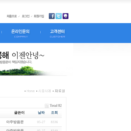
Total 82
글쓴이
날짜
조회
아주방음문
05-27
8336
아주방음문
05-27
8340