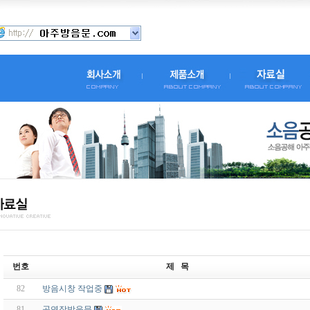
번호
제 목
82
방음시창 작업중
81
공연장방음문