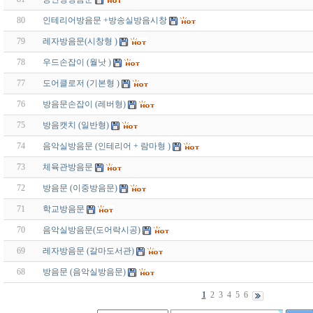
80
인테리어방음문 +방송실방음시창
79
레자방음문(시창형 )
78
우드손잡이 (월낫 )
77
도어클로저 (기본형 )
76
방음문손잡이 (레버형)
75
방음캣치 (일반형)
74
음악실방음문 (인테리어 + 람마형 )
73
체육관방음문
72
방음문 (이중방음문)
71
학교방음문
70
음악실방음문(도어락시공)
69
레자방음문 (갈마도서관)
68
방음문 (음악실방음문)
1
2
3
4
5
6