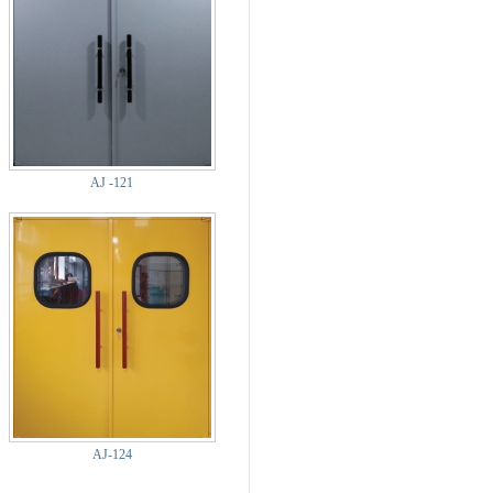
AJ -121
AJ-124